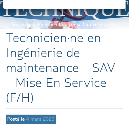
TECHNIQU
Société d'Ingénierie et de conseil au service des
industriels
Technicien·ne en
Ingénierie de
maintenance – SAV
– Mise En Service
(F/H)
Posté le
4 mars 2023