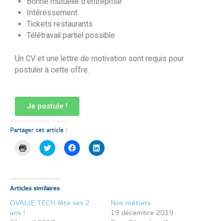
Bonne mutuelle d’entreprise
Intéressement
Tickets restaurants
Télétravail partiel possible
Un CV et une lettre de motivation sont requis pour
postuler à cette offre.
Je postule !
Partager cet article :
Cliquer
Cliquez
Cliquez
Cliquez
pour
pour
pour
pour
imprimer(ouvre
partager
partager
partager
dans
sur
sur
sur
une
Twitter(ouvre
Facebook(ouvre
LinkedIn(ouvre
nouvelle
dans
dans
dans
fenêtre)
une
une
une
Articles similaires
nouvelle
nouvelle
nouvelle
fenêtre)
fenêtre)
fenêtre)
OVALIE TECH fête ses 2
Nos métiers
ans !
19 décembre 2019