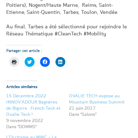
Poitiers), Nogent/Haute Marne, Reims, Saint-
Etienne, Saint-Quentin, Tarbes, Toulon, Vendée.
Au final, Tarbes a été sélectionné pour rejoindre le
Réseau Thématique
#CleanTech #Mobility
Partager cet article :
Cliquer
Cliquez
Cliquez
Cliquez
pour
pour
pour
pour
imprimer(ouvre
partager
partager
partager
dans
sur
sur
sur
une
Twitter(ouvre
Facebook(ouvre
LinkedIn(ouvre
nouvelle
dans
dans
dans
fenêtre)
une
une
une
Articles similaires
nouvelle
nouvelle
nouvelle
fenêtre)
fenêtre)
fenêtre)
15 Décembre 2022
OVALIE TECH expose au
INNOV’ADOUR Bagnères
Mountain Business Summit
de Bigorre : French Tech et
21 juin 2017
Ovalie Tech !
Dans "Salons"
9 novembre 2022
Dans "DOMMS"
L’Occitanie au MWC – La