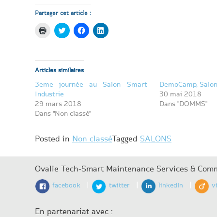
Partager cet article :
Cliquer
Cliquez
Cliquez
Cliquez
pour
pour
pour
pour
imprimer(ouvre
partager
partager
partager
dans
sur
sur
sur
une
Twitter(ouvre
Facebook(ouvre
LinkedIn(ouvre
nouvelle
dans
dans
dans
fenêtre)
une
une
une
Articles similaires
nouvelle
nouvelle
nouvelle
fenêtre)
fenêtre)
fenêtre)
3eme journée au Salon Smart
DemoCamp, Salon 
Industrie
30 mai 2018
29 mars 2018
Dans "DOMMS"
Dans "Non classé"
Posted in
Non classé
Tagged
SALONS
Ovalie Tech-Smart Maintenance Services & Comm
|
|
|
facebook
twitter
linkedIn
v
En partenariat avec :