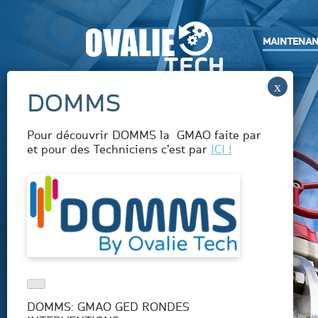
Skip
to
content
MAINTENAN
Pour découvrir DOMMS la GMAO faite par
et pour des Techniciens c’est par
ICI !
DOMMS: GMAO GED RONDES