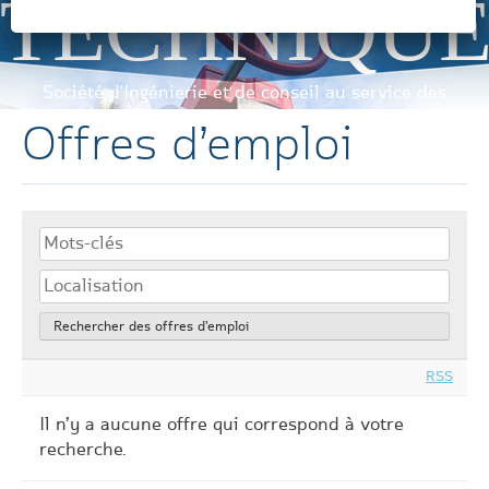
TECHNIQU
Société d'Ingénierie et de conseil au service des
industriels
Offres d’emploi
RSS
Il n’y a aucune offre qui correspond à votre
recherche.